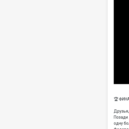
🏆 ФИН
Друзья,
Позади 
одну бо