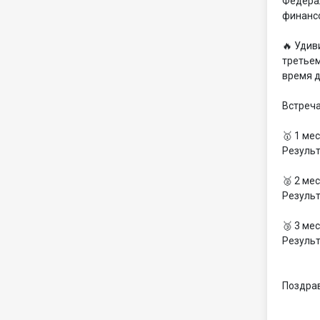
Федерал
финансо
🔥 Удив
третьем
время 
Встреча
🥇 1 ме
Результ
🥈 2 ме
Результ
🥉 3 ме
Результ
Поздрав