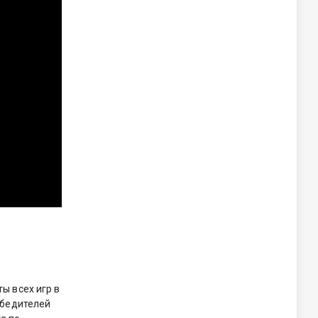
ы всех игр в
обедителей