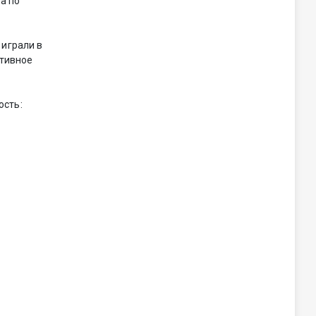
а по
 играли в
ктивное
ость: