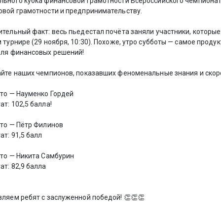
ьного кубка финансовой грамотности Всероссийского чемпионат
вой грамотности и предпринимательству.
ительный факт: весь пьедестал почёта заняли участники, которые
 турнире (29 ноября, 10:30). Похоже, утро субботы — самое проду
для финансовых решений!
йте наших чемпионов, показавших феноменальные знания и скор
сто — Науменко Гордей
ат: 102,5 балла!
сто — Пётр Филинов
ат: 91,5 балл
сто — Никита Самбурин
ат: 82,9 балла
ляем ребят с заслуженной победой! 👏👏👏