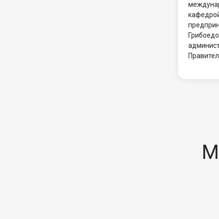
междунар
кафедро
предприн
Грибоедо
админист
Правител
М