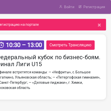
Войти
Регистрация
×
егистрацию на портале
10:30 – 13:00
Смотреть Трансляцию
едеральный кубок по бизнес-боям.
инал Лиги U15
финале встретятся команды: — «Нефриты», с. Большое
гаткино, Ульяновская область; — «Петергофская гимназия»,
 Санкт-Петербург; — «Деловые пиджаки», г. Химки,
сковская область