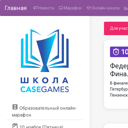
Главная
Новости
Марафон
Онлайн-школа
Для учас
10
Феде
Фина
В финале
Петербур
Пензенск
Образовательный онлайн-
марафон
10 ноября (Пятница)