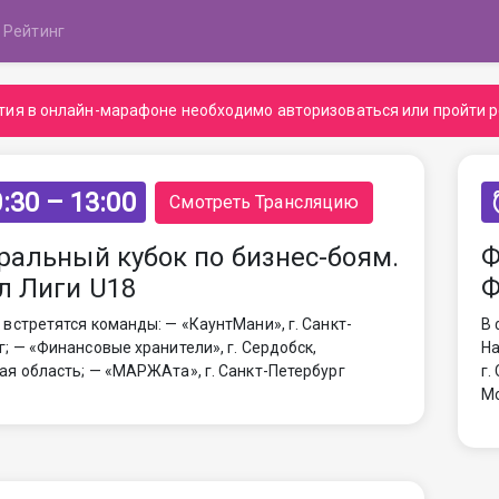
Рейтинг
тия в онлайн-марафоне необходимо авторизоваться или пройти р
:30 – 13:00
Смотреть Трансляцию
ральный кубок по бизнес-боям.
Ф
л Лиги U18
Ф
 встретятся команды: — «КаунтМани», г. Санкт-
В 
г; — «Финансовые хранители», г. Сердобск,
На
ая область; — «МАРЖАта», г. Санкт-Петербург
г.
Мо